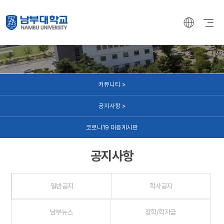
커뮤니티
커뮤니티 >
공지사항 >
코로나19 대응게시판
공지사항
일반공지
학사공지
남부뉴스
장학/학자금