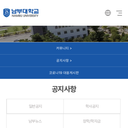
커뮤니티
커뮤니티 >
공지사항 >
코로나19 대응게시판
공지사항
일반공지
학사공지
남부뉴스
장학/학자금