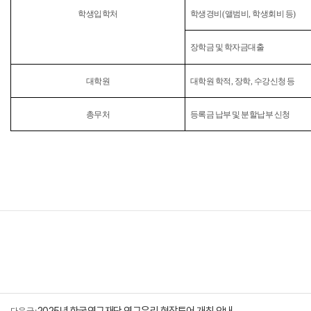
학생입학처
학생경비
(
앨범비
,
학생회비 등
)
장학금 및 학자금대출
대학원
대학원 학적
,
장학
,
수강신청 등
총무처
등록금 납부 및 분할납부 신청
2025년 한국연구재단 연구윤리 현장투어 개최 안내