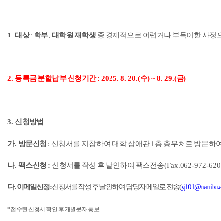
1.
대상
:
학부
,
대학원 재학생
중 경제적으로 어렵거나 부득이한 사정으
2.
등록금 분할납부 신청기간
: 2025. 8. 20.(
수
) ~ 8. 29.(
금
)
3.
신청방법
가
.
방문신청
:
신청서를 지참하여 대학 삼애관
1
층 총무처로 방문하여
나
.
팩스신청
:
신청서를 작성 후 날인하여 팩스전송
(Fax.062-972-620
다
.
이메일 신청
:
신청서
를 작성 후 날인하여 담당자 메일로 전송
(
yj101@nambu.ac
*
접수된 신청서
확인 후 개별문자 통보