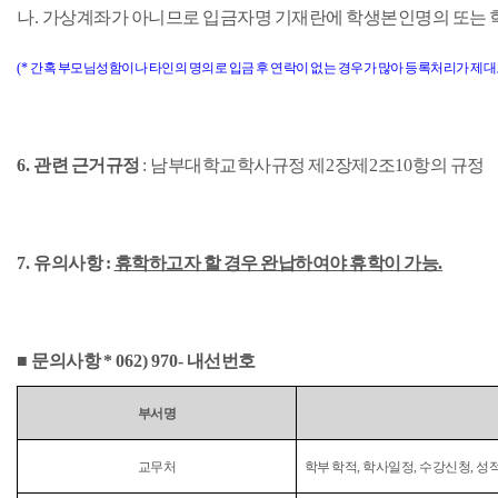
나
.
가상계좌가 아니므로 입금자명 기재란에 학생본인명의 또는 
(*
간혹 부모님성함이나 타인의 명의로 입금 후 연락이 없는 경우가 많아 등록처리가 제대
6.
관련 근거규정
:
남부대학교학사규정 제
2
장제
2
조
10
항의 규정
7.
유의사항
:
휴학하고자 할 경우 완납하여야 휴학이 가능
.
■
문의사항
* 062) 970-
내선번호
부서명
교무처
학부 학적
,
학사일정
,
수강신청
,
성적