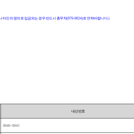
 타인의 명의로 입금되는 경우 반드시 총무처
(970-0024)
로 연락바랍니다
.)
내선번호
0040~0043