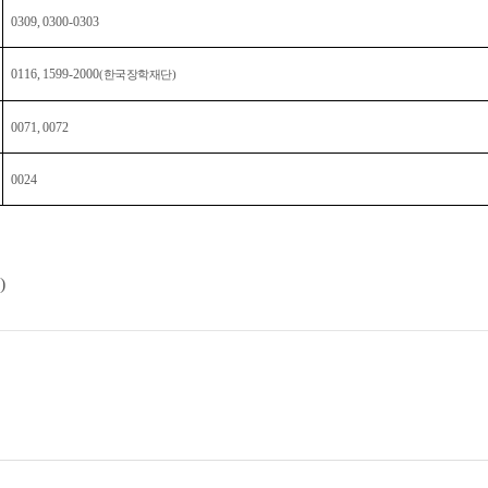
0309, 0300-0303
0116, 1599-2000
(
한국장학재단
)
0071, 0072
0024
략
)