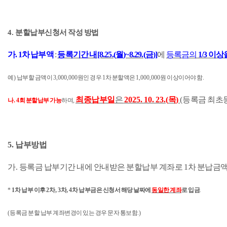
4.
분할납부신청서 작성 방법
가
. 1
차 납부액
:
등록기간 내
[8.25.(
월
)~8.29.(
금
)]
에
등록금의
1/3
이상
예
)
납부할 금액이
3,000,000
원인 경우
1
차 분할액은
1,000,000
원 이상이어야 함
.
최종납부일
은
2025. 10. 23.(
목
)
(
등록금 최초
나
. 4
회 분할납부 가능
하며
,
5.
납부방법
가
.
등록금 납부기간 내에 안내받은 분할납부 계좌로
1
차 분납금액
*
1
차 납부 이후
2
차
, 3
차
, 4
차 납부금은 신청서 해당 날짜에
동일한 계좌
로 입금
.
(
등록금 분할 납부 계좌변경이 있는 경우 문자 통보함
.)