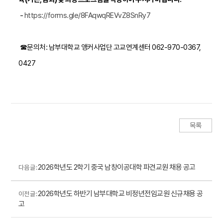
-
https://forms.gle/8FAqwqREVvZ8SnRy7
☎
문의처: 남부대학교 앵커사업단 고교연계센터
062-970-0367,
0427
목록
2026학년도 2학기 중국 남창이공대학 파견교원 채용 공고
다음 글 :
2026학년도 하반기 남부대학교 비정년전임교원 신규채용 공
이전 글 :
고